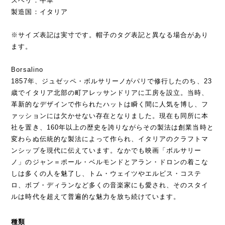
スベリ：牛革
製造国：イタリア
※サイズ表記は実寸です。帽子のタグ表記と異なる場合があり
ます。
Borsalino
1857年、ジュゼッペ・ボルサリーノがパリで修行したのち、23
歳でイタリア北部の町アレッサンドリアに工房を設立。当時、
革新的なデザインで作られたハットは瞬く間に人気を博し、フ
ァッションには欠かせない存在となりました。現在も同所に本
社を置き、160年以上の歴史を誇りながらその製法は創業当時と
変わらぬ伝統的な製法によって作られ、イタリアのクラフトマ
ンシップを現代に伝えています。なかでも映画「ボルサリー
ノ」のジャン＝ポール・ベルモンドとアラン・ドロンの着こな
しは多くの人を魅了し、トム・ウェイツやエルビス・コステ
ロ、ボブ・ディランなど多くの音楽家にも愛され、そのスタイ
ルは時代を超えて普遍的な魅力を放ち続けています。
種類