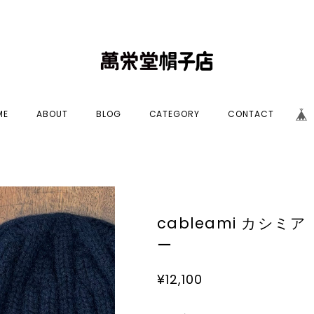
ME
ABOUT
BLOG
CATEGORY
CONTACT
cableami カシ
ー
¥12,100